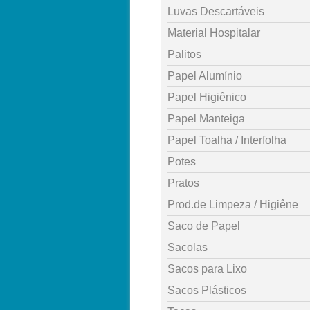
Luvas Descartáveis
Material Hospitalar
Palitos
Papel Alumínio
Papel Higiênico
Papel Manteiga
Papel Toalha / Interfolha
Potes
Pratos
Prod.de Limpeza / Higiêne
Saco de Papel
Sacolas
Sacos para Lixo
Sacos Plásticos