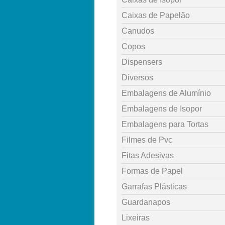
Caixas de Papelão
Canudos
Copos
Dispensers
Diversos
Embalagens de Alumínio
Embalagens de Isopor
Embalagens para Tortas
Filmes de Pvc
Fitas Adesivas
Formas de Papel
Garrafas Plásticas
Guardanapos
Lixeiras