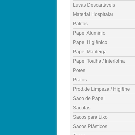
Luvas Descartáveis
Material Hospitalar
Palitos
Papel Alumínio
Papel Higiênico
Papel Manteiga
Papel Toalha / Interfolha
Potes
Pratos
Prod.de Limpeza / Higiêne
Saco de Papel
Sacolas
Sacos para Lixo
Sacos Plásticos