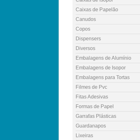
Caixas de Papelão
Canudos
Copos
Dispensers
Diversos
Embalagens de Alumínio
Embalagens de Isopor
Embalagens para Tortas
Filmes de Pvc
Fitas Adesivas
Formas de Papel
Garrafas Plásticas
Guardanapos
Lixeiras