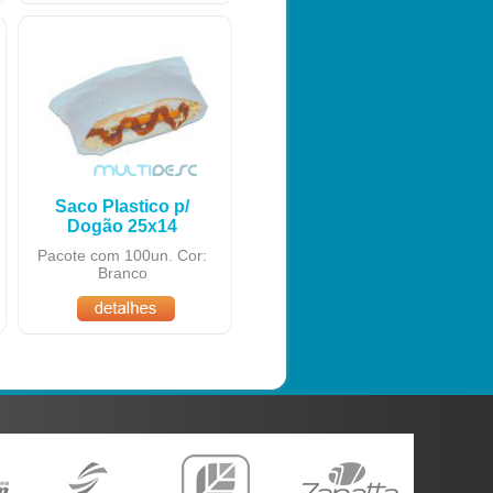
Saco Plastico p/
Dogão 25x14
Pacote com 100un. Cor:
Branco