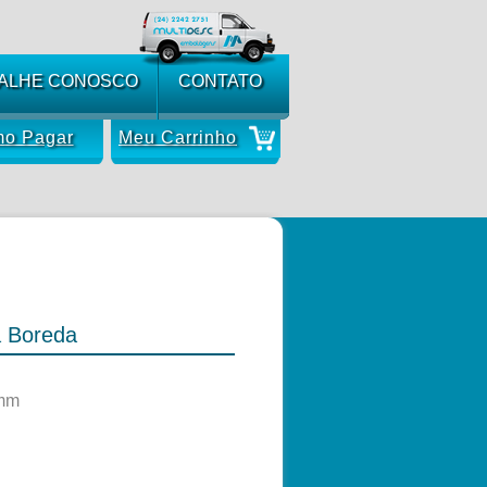
ALHE CONOSCO
CONTATO
o Pagar
Meu Carrinho
a Boreda
4mm